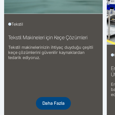
Tekstil
Tekstil Makineleri için Keçe Çözümleri
Tekstil makinelerinizin ihtiyaç duyduğu çeşitli
keçe çözümlerini güvenilir kaynaklardan
tedarik ediyoruz.
E
Ü
En
ba
ed
Daha Fazla
Ürünleri
incele